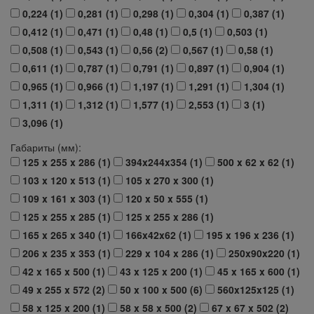
0,224 (
1
)
0,281 (
1
)
0,298 (
1
)
0,304 (
1
)
0,387 (
1
)
0,412 (
1
)
0,471 (
1
)
0,48 (
1
)
0,5 (
1
)
0,503 (
1
)
0,508 (
1
)
0,543 (
1
)
0,56 (
2
)
0,567 (
1
)
0,58 (
1
)
0,611 (
1
)
0,787 (
1
)
0,791 (
1
)
0,897 (
1
)
0,904 (
1
)
0,965 (
1
)
0,966 (
1
)
1,197 (
1
)
1,291 (
1
)
1,304 (
1
)
1,311 (
1
)
1,312 (
1
)
1,577 (
1
)
2,553 (
1
)
3 (
1
)
3,096 (
1
)
Габариты (мм):
125 x 255 x 286 (
1
)
394x244x354 (
1
)
500 x 62 x 62 (
1
)
103 x 120 x 513 (
1
)
105 x 270 x 300 (
1
)
109 x 161 x 303 (
1
)
120 x 50 x 555 (
1
)
125 x 255 x 285 (
1
)
125 x 255 x 286 (
1
)
165 x 265 x 340 (
1
)
166x42x62 (
1
)
195 x 196 x 236 (
1
)
206 x 235 x 353 (
1
)
229 x 104 x 286 (
1
)
250x90x220 (
1
)
42 x 165 x 500 (
1
)
43 x 125 x 200 (
1
)
45 x 165 x 600 (
1
)
49 x 255 x 572 (
2
)
50 x 100 x 500 (
6
)
560x125x125 (
1
)
58 x 125 x 200 (
1
)
58 x 58 x 500 (
2
)
67 x 67 x 502 (
2
)