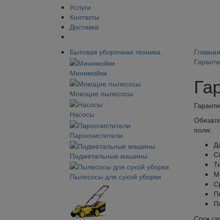
Услуги
Контакты
Доставка
Бытовая уборочная техника
Главна
Гаранти
Минимойки
Га
Моющие пылесосы
Гаранти
Насосы
Обязате
поля:
Пароочистители
Д
С
Подметальные машины
Т
М
Пылесосы для сухой уборки
С
П
П
Срок га