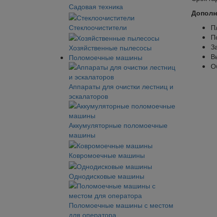
Садовая техника
Дополн
Стеклоочистители
П
П
З
Хозяйственные пылесосы
В
Поломоечные машины
О
Аппараты для очистки лестниц и
эскалаторов
Аккумуляторные поломоечные
машины
Ковромоечные машины
Однодисковые машины
Поломоечные машины с местом
для оператора