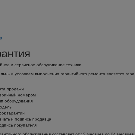
я
я
рантия
йное и сервисное обслуживание техники
льным условием выполнения гарантийного ремонта является гара
ата продажи
ерийный номером
ип оборудования
одель
рок гарантии
ечать и подпись продавца
одпись покупателя
рантийного обслуживания составляет от 12 месяцев до 24 месяцев