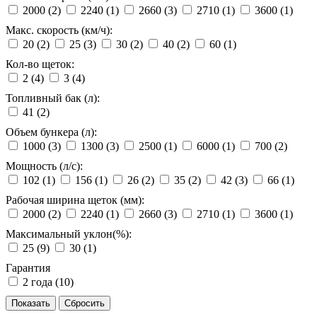
2000 (
2
)
2240 (
1
)
2660 (
3
)
2710 (
1
)
3600 (
1
)
Макс. скорость (км/ч):
20 (
2
)
25 (
3
)
30 (
2
)
40 (
2
)
60 (
1
)
Кол-во щеток:
2 (
4
)
3 (
4
)
Топливный бак (л):
41 (
2
)
Объем бункера (л):
1000 (
3
)
1300 (
3
)
2500 (
1
)
6000 (
1
)
700 (
2
)
Мощность (л/с):
102 (
1
)
156 (
1
)
26 (
2
)
35 (
2
)
42 (
3
)
66 (
1
)
Рабочая ширина щеток (мм):
2000 (
2
)
2240 (
1
)
2660 (
3
)
2710 (
1
)
3600 (
1
)
Максимальный уклон(%):
25 (
9
)
30 (
1
)
Гарантия
2 года (
10
)