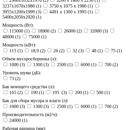
2960x1052x1970 (
2
)
3200 x 1400 x 2230 (
1
)
3237x1070x1980 (
1
)
3750 x 1075 x 1980 (
1
)
3955x1200x1999 (
3
)
4491 x 1300 x 1995 (
1
)
5400x2050x2920 (
1
)
Мощность (Вт):
115000 (
1
)
18900 (
2
)
26000 (
2
)
32000 (
3
)
48000 (
1
)
75000 (
1
)
Мощность (кВт):
115 (
1
)
18,9 (
2
)
26 (
2
)
32 (
3
)
48 (
1
)
75 (
1
)
Объем мусоросборника (л):
1000 (
3
)
1300 (
3
)
2500 (
1
)
6000 (
1
)
700 (
2
)
Уровень шума (дБ):
73 (
2
)
Бак моющего средства (л):
165 (
2
)
190 (
1
)
195 (
3
)
200 (
1
)
500 (
1
)
Бак для сбора мусора и влаги (л):
1000 (
3
)
1300 (
3
)
2500 (
1
)
6000 (
1
)
700 (
2
)
Производительность (м2/ч):
24000 (
1
)
Рабочая ширина (мм):