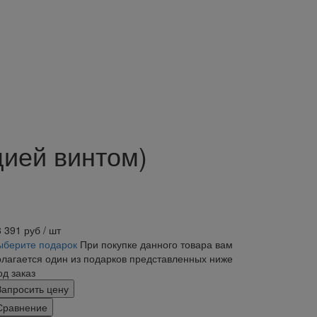
цией винтом)
8 391
руб
/ шт
ыберите подарок
При покупке данного товара вам
олагается один из подарков представленных ниже
од заказ
Запросить цену
Сравнение