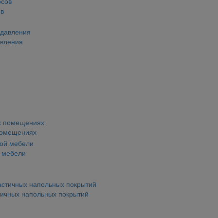
ов
авления
помещениях
й мебели
тичных напольных покрытий