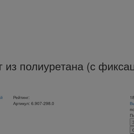
из полиуретана (с фикса
Рейтинг:
1
Артикул: 6.907-298.0
В
п
П