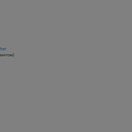
her
винтом)