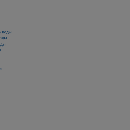
воды
ы