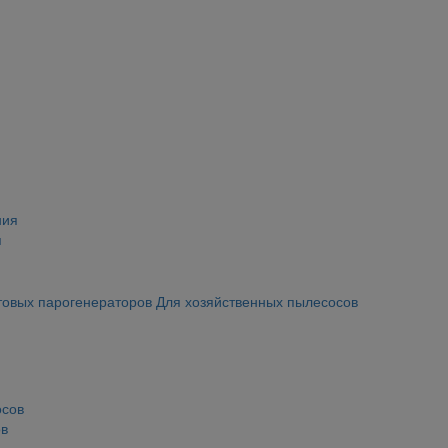
я
товых парогенераторов
Для хозяйственных пылесосов
ов