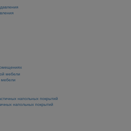
авления
помещениях
й мебели
тичных напольных покрытий