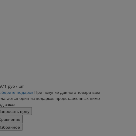
 971
руб
/ шт
ыберите подарок
При покупке данного товара вам
олагается один из подарков представленных ниже
од заказ
Запросить цену
Сравнение
Избранное