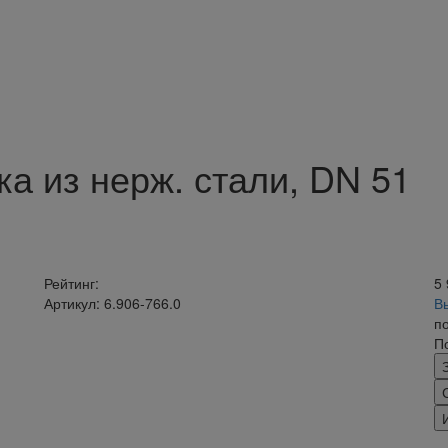
а из нерж. стали, DN 51
Рейтинг:
5
Артикул: 6.906-766.0
В
п
П