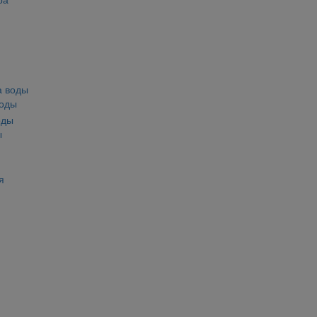
воды
ы