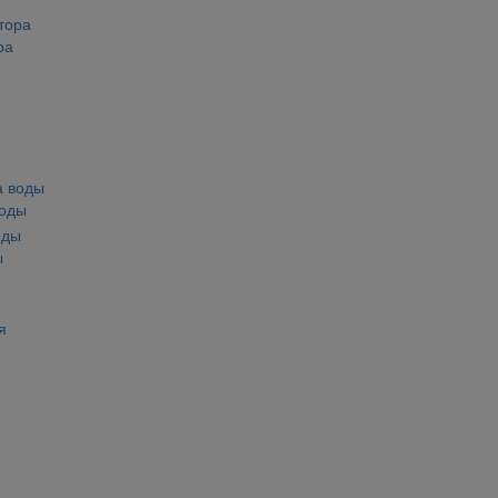
ра
воды
ы