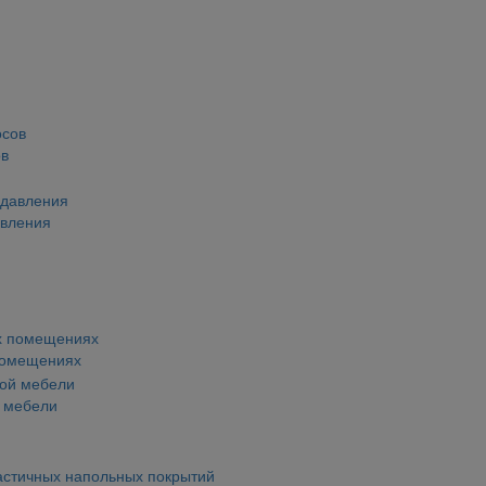
ов
авления
помещениях
й мебели