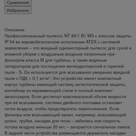
Сравнение
Избранное
Описание
Профессиональный пылесос NT 80/1 B1 MS с классом защиты
IP 54 во взрывобезопасном исполнении ATEX с системой
заземления – это мощный одномоторный пылесос для сухой и
влажной уборки с воздушным входным патронным пре-
фильтром класса M для турбины, а также водяным
сепаратором для поглощения мелкодисперсной и горючей
пыли - S. Он используется для всасывания умеренно вредной
пыли с ПДК > 0,1 мг/м³. Это устройство имеет компактный
корпус турбины имеющей систему антистатической защиты,
контейнер из нержавеющей стали и полный комплект
аксессуаров. Если достигнут максимальный объем жидкости
при её всасывании, система двойного поплавка остановит
поток воздуха, чтобы предотвратить переполнение. Если
фильтры или всасывающий канал, например, всасывающий
шланг, трубки, насадки для пола – забились или скорость
потока воздуха меньше 20 м/с – загорается сигнальная лампа.
В задней части устройства размещается держатель насадки