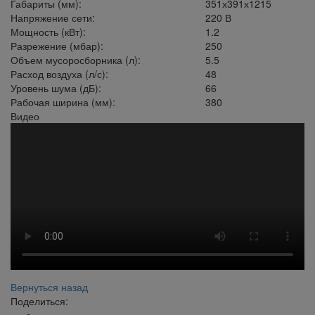
Габариты (мм):
351х391х1215
Напряжение сети:
220 В
Мощность (кВт):
1.2
Разрежение (мбар):
250
Объем мусоросборника (л):
5.5
Расход воздуха (л/с):
48
Уровень шума (дБ):
66
Рабочая ширина (мм):
380
Видео
Вернуться назад
Поделиться: