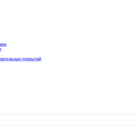
иях
и
 напольных покрытий