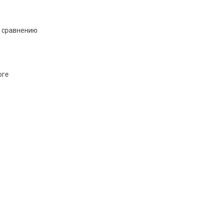
к сравнению
оге