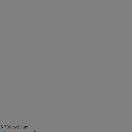
65 790
руб
/ шт