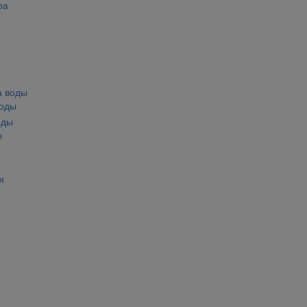
ра
воды
ы