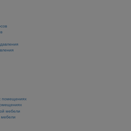
ов
авления
помещениях
й мебели