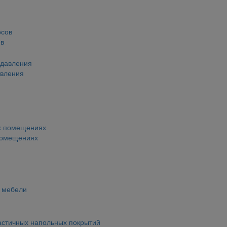
ов
авления
помещениях
й мебели