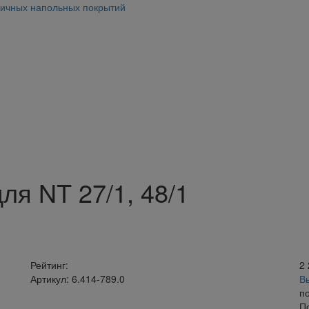
тичных напольных покрытий
ля NT 27/1, 48/1
Рейтинг:
2
Артикул: 6.414-789.0
В
п
П