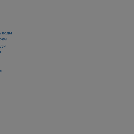
воды
ы