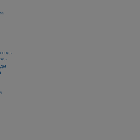
ра
воды
ы