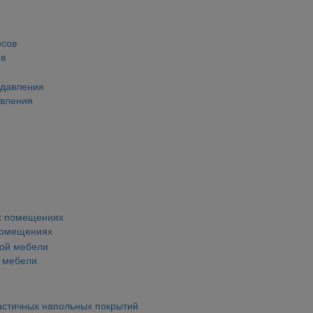
ов
авления
помещениях
й мебели