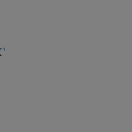
er)
4