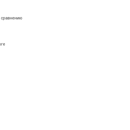
к сравнению
оге