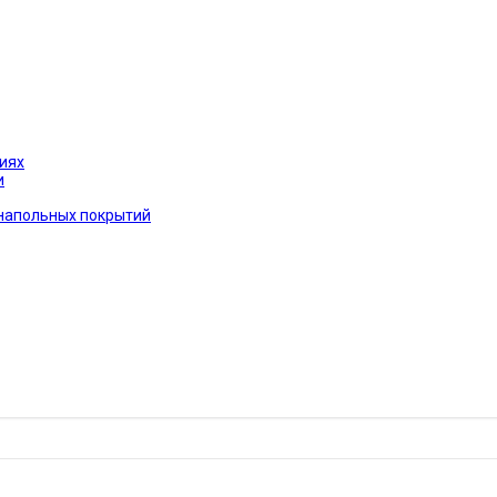
иях
и
 напольных покрытий