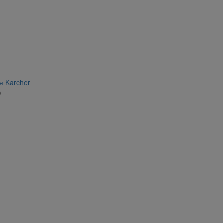
я Karcher
)