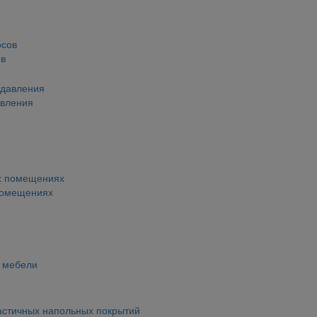
ов
авления
помещениях
й мебели