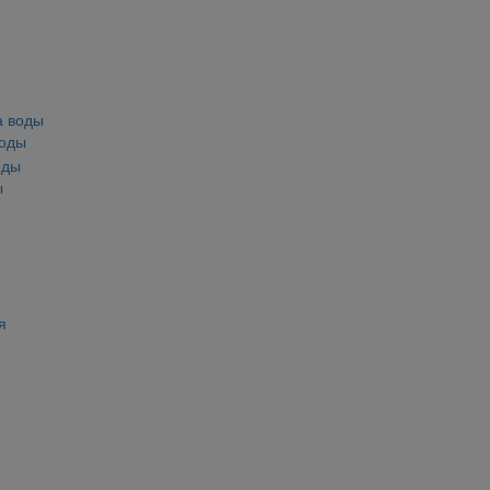
воды
ы