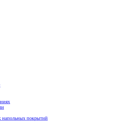
я
ениях
ли
х напольных покрытий