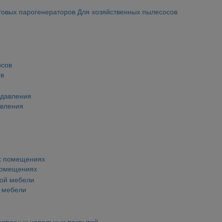
товых парогенераторов
Для хозяйственных пылесосов
ов
авления
помещениях
й мебели