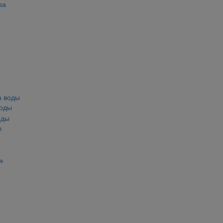
ра
воды
ы