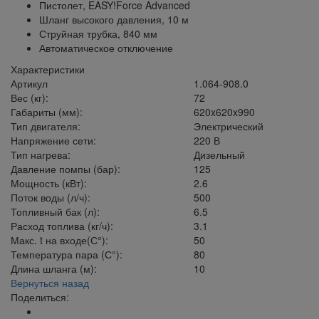
Пистолет, EASY!Force Advanced
Шланг высокого давления, 10 м
Струйная трубка, 840 мм
Автоматическое отключение
Характеристики
Артикул
1.064-908.0
Вес (кг):
72
Габариты (мм):
620x620x990
Тип двигателя:
Электрический
Напряжение сети:
220 В
Тип нагрева:
Дизельный
Давление помпы (бар):
125
Мощность (кВт):
2.6
Поток воды (л/ч):
500
Топливный бак (л):
6.5
Расход топлива (кг/ч):
3.1
Макс. t на входе(С°):
50
Температура пара (С°):
80
Длина шланга (м):
10
Вернуться назад
Поделиться: