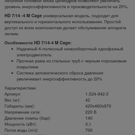
латунной головкой блока цилиндров позволяют увеличить
уровень энергоэффективности и производительности на 20%.
HD 7/14 -4 M Cage
универсальная модель, подходит для
вертикального и горизонтального использования. Простой
доступ ко всем компонентам делает обслуживание аппарата
легким.
Особенности HD 7/14-4 M Cage:
Надежный 4-полюсный низкооборотный однофазный
электродвигатель
Прочная рама из стальных труб с черным порошковым
покрытием
Система автоматического сброса давления
увеличивает энергоэффективность до 20%
Характеристики
Артикул
1.524-942.0
Вес (кг):
42
Габариты (мм):
420x460x970
Напряжение сети:
220 В
Давление помпы (бар):
140
Мощность (кВт):
3,1
Поток воды (л/ч):
700