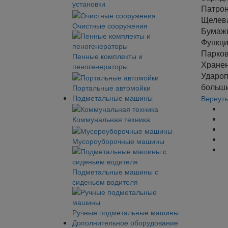
установки
Патрон
Щелева
Очистные сооружения
Бумажн
Функци
Парков
Пенные комплекты и
Хранен
пеногенераторы
Удароп
больши
Портальные автомойки
Подметальные машины
Вернуть
Коммунальная техника
Мусороуборочные машины
Подметальные машины с
сиденьем водителя
Ручные подметальные машины
Дополнительное оборудование