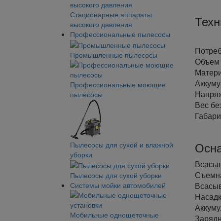
Стационарные аппараты
Техн
высокого давления
Профессиональные пылесосы
Потреб
Промышленные пылесосы
Объем 
Матери
Аккуму
Профессиональные моющие
Напряж
пылесосы
Вес без
Габари
Осн
Пылесосы для сухой и влажной
уборки
Всасыв
Съемна
Пылесосы для сухой уборки
Системы мойки автомобилей
Всасыв
Насадк
Аккуму
Мобильные однощеточные
Зарядн