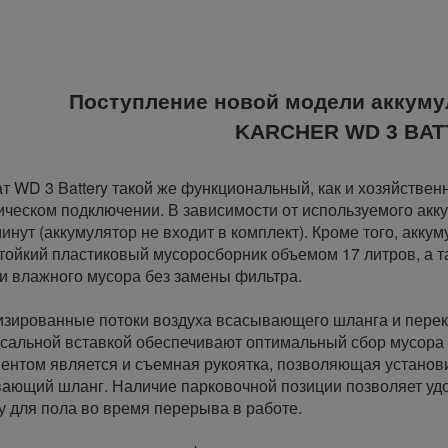
Поступление новой модели аккуму
KARCHER WD 3 BA
т WD 3 Battery такой же функциональный, как и хозяйствен
ическом подключении. В зависимости от используемого акку
минут (аккумулятор не входит в комплект). Кроме того, акк
тойкий пластиковый мусоросборник объемом 17 литров, а т
 и влажного мусора без замены фильтра.
зированные потоки воздуха всасывающего шланга и перекл
сальной вставкой обеспечивают оптимальный сбор мусора
ентом является и съемная рукоятка, позволяющая установ
ающий шланг. Наличие парковочной позиции позволяет уд
у для пола во время перерыва в работе.