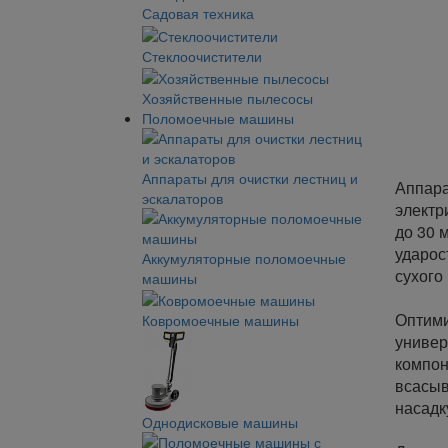
Садовая техника
Стеклоочистители
Хозяйственные пылесосы
Поломоечные машины
Аппараты для очистки лестниц и
Аппара
эскалаторов
электр
до 30 
ударос
Аккумуляторные поломоечные
сухого
машины
Оптими
Ковромоечные машины
универ
компон
всасыв
насадк
Однодисковые машины